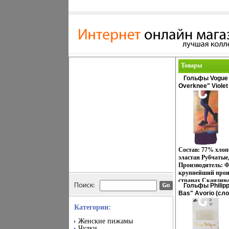
Товары
Гольфы Vogue
Overknee" Viole
универсальный 
финского качест
сертифицирован
Состав: 77% хлоп
эластан Рубчатые
Производитель: Ф
крупнейший произ
странах Скандина
Гольфы Philipp
свою продукцию 
Bas" Avorio (сл
Норвегию, Швеци
универсальный 
Балтии и Россию
Категории:
Товар сертифици
началась в 1903 г
марка, которая 
Женские пижамы
эксклюзивных, ст
Чулки