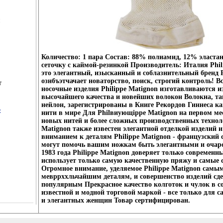
Количество: 1 пара Состав: 88% полиамид, 12% эласта
сеточку с каймой-резинкой Производитель: Италия Phil
это элегантный, изысканный и соблазнительный бренд P
ознбъэтчачает новаторство, поиск, строгий контроль! В
т
носочные изделия Philippe Matignon изготавливаются и
высочайшего качества и новейших волокон Волокна, так
нейлон, зарегистрированы в Книге Рекордов Гиннеса к
:
нити в мире Для Philвиующippe Matignon на первом мес
новых нитей и более сложных производственных техноло
Matignon также известен элегантной отделкой изделий 
вниманием к деталям Philippe Matignon - французский с
могут помочь вашим ножкам быть элегантными и оча
1983 года Philippe Matignon доверяет только современ
использует только самую качественную пряжу и самые 
Огромное внимание, уделяемое Philippe Matignon самы
мевррххльчайшим деталям, и совершенство изделий сде
популярным Прекрасное качество колготок и чулок в с
известной и модной торговой маркой - все только для
и элегантных женщин Товар сертифицирован.