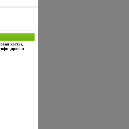
овая кость),
ртифицирован