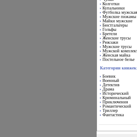
Колготки
Купальники
Футболка мужская
Мужские пижамы
Майки мужские
Бюстгальтеры
Гольфы
Бретели
Женские трусы
Рюкзаки
Мужские трусы
Мужской комплек
Женская майка
Постельное белье
Категории книжек
Боевик
Военный
Детектив
Драма
Исторический
Криминальный
Приключения
Романтический
Триллер
Фантастика