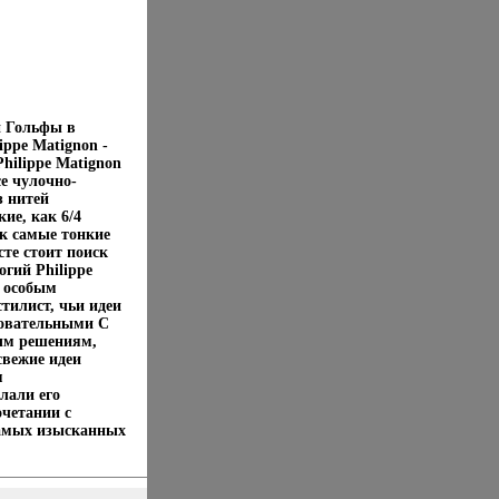
н Гольфы в
ippe Matignon -
hilippe Matignon
се чулочно-
з нитей
ие, как 6/4
ак самые тонкие
те стоит поиск
гий Philippe
и особым
тилист, чьи идеи
ровательными С
ным решениям,
свежие идеи
м
лали его
очетании с
 самых изысканных