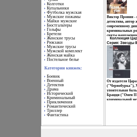
1132q.
правящий класс 
Колготки
под влияние масо
Купальники
Футболка мужская
таким образом, п
Мужские пижамы
революцию 1917 г
Виктор Пронин -
Майки мужские
масонства" сыгра
детектива, автор 
Бюстгальтеры
формировании на
современному ди
Гольфы
русской эмиграц
криминальных ро
Бретели
Башилова позвол
сняты нашумевши
Женские трусы
Коллекция Цар
читателю понять
полюбившиеся вс
Рюкзаки
Серия: Звезды II
криминально-кос
телесериалы: "В
Мужские трусы
режима от Горбач
стрелок", "Граж
Мужской комплект
Борис Башилов.
герои - ветераны
Женская майка
сыщики и менты, 
Постельное белье
поневоле втянуты
круг криминальны
Категории книжек:
в неравный бой с
Боевик
преступностью, п
Военный
свою честь и дост
От издателя Цара
Детектив
невиданного разг
("Чернобурка"), 
Драма
криминала Увлек
упоительная баль
Исторический
закрученная интр
Брацци ("Омен II
Криминальный
суровых жизненны
криминальной ме
Приключения
торжество добра и
"бъщъдТогда" В о
Романтический
главные черты тв
убийство известно
Триллер
великолепного ма
дельца Фрэнка Ду
Фантастика
жанра Книга вклю
указывают на ск
романа: "Падай, 
Глорию Коннор, о
"Кандибобер" Ав
В ходе следствия
выясняют, что н
умвисвнерла 3 год