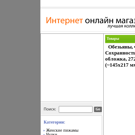
Товары
Обезьяны, 
Сохранность
обложка, 27
(~145х217 м
Категории:
Женские пижамы
Чулки