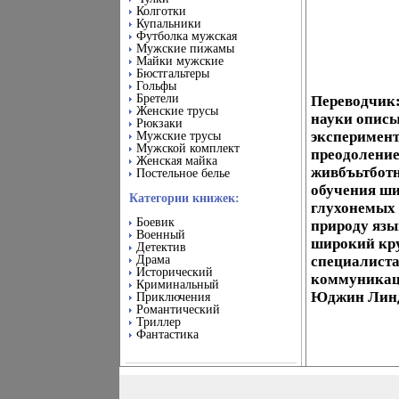
Колготки
Купальники
Футболка мужская
Мужские пижамы
Майки мужские
Бюстгальтеры
Гольфы
Бретели
Переводчик
Женские трусы
науки описы
Рюкзаки
эксперимент
Мужские трусы
Мужской комплект
преодоление
Женская майка
живбъьтбот
Постельное белье
обучения ш
Категории книжек:
глухонемых 
Боевик
природу язы
Военный
широкий кру
Детектив
Драма
специалист
Исторический
коммуникаци
Криминальный
Юджин Линде
Приключения
Романтический
Триллер
Фантастика