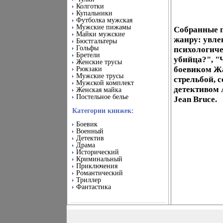
Колготки
Купальники
Футболка мужская
Мужские пижамы
Собранные п
Майки мужские
жанру: увле
Бюстгальтеры
Гольфы
психологиче
Бретели
убийца?", "
Женские трусы
боевиком Жа
Рюкзаки
Мужские трусы
стрельбой, 
Мужской комплект
детективом 
Женская майка
Постельное белье
Jean Bruce.
Категории книжек:
Боевик
Военный
Детектив
Драма
Исторический
Криминальный
Приключения
Романтический
Триллер
Фантастика