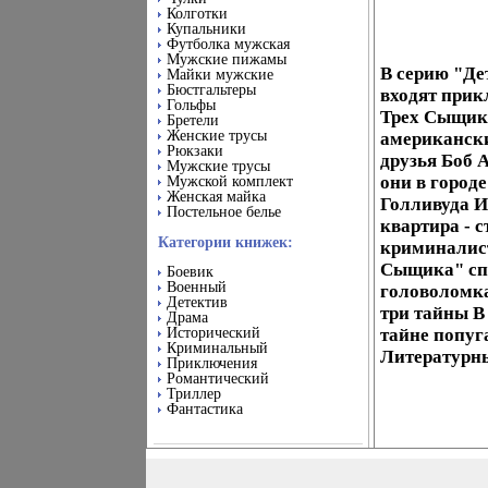
Колготки
Купальники
Футболка мужская
Мужские пижамы
В серию "Де
Майки мужские
Бюстгальтеры
входят прик
Гольфы
Трех Сыщика
Бретели
Женские трусы
американски
Рюкзаки
друзья Боб 
Мужские трусы
они в городе
Мужской комплект
Женская майка
Голливуда И
Постельное белье
квартира - 
Категории книжек:
криминалист
Сыщика" спр
Боевик
Военный
головоломк
Детектив
три тайны В
Драма
Исторический
тайне попуг
Криминальный
Литературны
Приключения
Романтический
Триллер
Фантастика