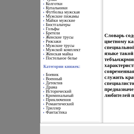
Колготки
Купальники
Футболка мужская
Мужские пижамы
Майки мужские
Бюстгальтеры
Гольфы
Бретели
Словарь сод
Женские трусы
цветному ка
Рюкзаки
Мужские трусы
специальной
Мужской комплект
языке такой
Женская майка
Постельное белье
тебъьчжрмин
характерист
Категории книжек:
современна
Боевик
служить кр
Военный
специалисто
Детектив
Драма
предназначе
Исторический
любителей п
Криминальный
Приключения
Романтический
Триллер
Фантастика