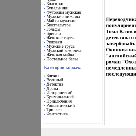
Колготки
Купальники
Футболка мужская
Мужские пижамы
Переводчик
Майки мужские
популярнейш
Бюстгальтеры
Гольфы
Тома Клэнси
Бретели
детектива о
Женские трусы
Рюкзаки
завербовабъ
Мужские трусы
Окончил ко
Мужской комплект
Женская майка
"английский
Постельное белье
роман "Охот
немедленный
Категории книжек:
последующие
Боевик
Военный
Детектив
Драма
Исторический
Криминальный
Приключения
Романтический
Триллер
Фантастика