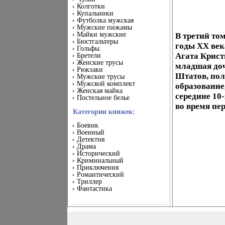
Колготки
Купальники
Футболка мужская
Мужские пижамы
Майки мужские
В третий то
Бюстгальтеры
годы ХХ век
Гольфы
Агата Крист
Бретели
Женские трусы
младшая доч
Рюкзаки
Штатов, пол
Мужские трусы
Мужской комплект
образование
Женская майка
середине 10
Постельное белье
во время пе
Категории книжек:
Боевик
Военный
Детектив
Драма
Исторический
Криминальный
Приключения
Романтический
Триллер
Фантастика