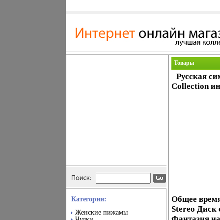
Товары
Русская си
Collection и
Общее время 
Категории:
Stereo Диск
Женские пижамы
Фантазия на
Чулки