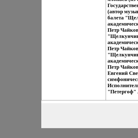
Государств
(автор музы
балета "Щел
академическ
Петр Чайков
"Щелкунчик"
академическ
Петр Чайков
"Щелкунчик"
академическ
Петр Чайков
Евгений Све
симфоническ
Исполнители
"Петергоф" 