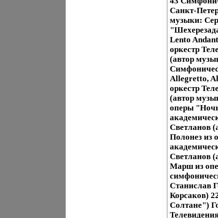
43 Симфонич
Санкт-Петер
музыки: Сер
"Шехерезада"
Lento Andan
оркестр Тел
(автор музы
Симфоническ
Allegretto,
оркестр Тел
(автор музы
оперы "Ночь
академическ
Светланов (
Полонез из 
академическ
Светланов (
Марш из опе
симфоническ
Станислав Г
Корсаков) 2
Солтане") Г
Телевидения