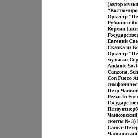
(автор музы
"Костюмиров
Оркестр "Пе
Рубинштейн)
Корхин (авт
Государстве
Евгений Све
Сказка из К
Оркестр "Пе
музыки: Сер
Andante Sost
Canzona, Sche
Con Fuoco А
симфоническ
Петр Чайков
Pezzo In Form
Государстве
Петвуятнерб
Чайковский)
сюиты № 3) 
Санкт-Петер
Чайковский)