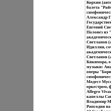
Корхин (авт
балета "Рай
симфоническ
Александр Г
Государстве
Евгений Све
Полонез из 
академическ
Светланов (
Идиллия, со
академическ
Светланов (
Кикимора, о
музыки: Ана
оперы "Бори
симфоническ
Модест Мусо
оркестром, ф
Allegro Viv
капеллы Сан
Владимир Ми
Рапсодия на