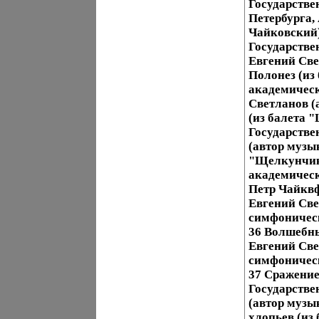
Государстве
Петербурга,
Чайковский)
Государстве
Евгений Све
Полонез (из
академическ
Светланов (
(из балета 
Государств
(автор музы
"Щелкунчик"
академическ
Петр Чайкв
Евгений Све
симфоническ
36 Волшебн
Евгений Све
симфоническ
37 Сражение
Государств
(автор музы
хлопьев (из