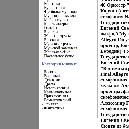
Колготки
48 Оркестр 
Купальники
Корхин (авт
Футболка мужская
Мужские пижамы
симфония №2,
Майки мужские
Государстве
Бюстгальтеры
Евгений Све
Гольфы
Бретели
витфц 3 Муз
Женские трусы
Allegro Гос
Рюкзаки
Мужские трусы
оркестр, Ев
Мужской комплект
Бородин) 4 
Женская майка
Постельное белье
Государстве
Евгений Све
Категории книжек:
"Восточная р
Боевик
Final Alleg
Военный
симфоническ
Детектив
Драма
музыки: Але
Исторический
оркестра, ф
Криминальный
Приключения
симфоническ
Романтический
Александр Г
Триллер
Фантастика
симфоническ
Государстве
Евгений Све
Сюита из ба