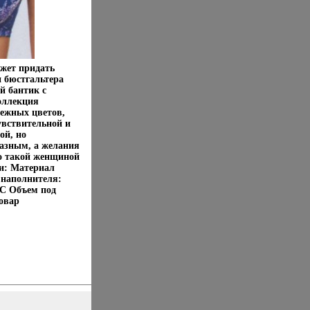
ожет придать
 бюстгальтера
й бантик с
оллекция
ежных цветов,
увствительной и
ой, но
разным, а желания
ко такой женщиной
ки: Материал
 наполнителя:
 С Объем под
овар