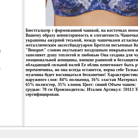
Бюстгальтер с формованной чашкой, на косточках пом
Вашему образу неповторимость и элегантность Чашечки
украшены ажурной тесьмой, между чашечками атласны
металлическим аксессбцодууаром Бретели несъемные К
"Bouquet" словно окутывает воздушным покрывалом н
т
заполняет душу теплотой и любовью Она создана для ч
эмоциональной женщины, внешне ранимой и беззащитн
обладающей сильной волей Ее облик венегможет быть 
:
переменчивы, но она всегда останется, верна себе Толь
мужчина будет восхищаться бесконечно! Характеристи
наружного слоя: 84% полиамид, 16% эластан Материал
65% полиэстер, 35% хлопок Цвет: синий Объем чашек:
грудью: 70 см Производитель: Италия Артикул: 59113 Т
сертифицирован.