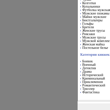
Колготки
Купальники
Футболка мужская
Мужские пижамы
Майки мужские
Бюстгальтеры
Гольфы
Бретели
Женские трусы
Рюкзаки
Мужские трусы
Мужской комплек
Женская майка
Постельное белье
Категории книжек
Боевик
Военный
Детектив
Драма
Исторический
Криминальный
Приключения
Романтический
Триллер
Фантастика