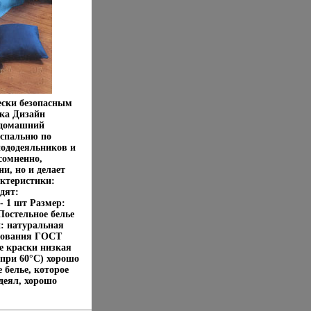
ески безопасным
пка Дизайн
 домашний
 спальню по
пододеяльников и
сомненно,
и, но и делает
ктеристики:
дят:
- 1 шт Размер:
 Постельное белье
: натуральная
ебования ГОСТ
е краски низкая
 при 60°С) хорошо
 белье, которое
деял, хорошо