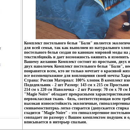
Комплект постельного белья "Бали" является экологич
для всей семьи, так как выполнен из натурального хло
т
постельного белья создан по канонам мировой моды на
текстилбцякйь и дает возможность оживить и изменить
Вашему желанию Комплект состоит из простыни, двух 
:
двух наволочек Комплект постельного белья "Бали", не
понравится всем, кто не только мечтает о красивой жизн
все возмвещгкожное для воплощения своей мечты Хара
Страна: Россия Материал: 100% хлопок В комплект вхо
Пододеяльник - 2 шт Размер: 143 см х 215 см Простыня 
214 см х 220 см Наволочка - 2 шт Размер: 70 см х 70 см
"Magie Noire" обладает прекрасными характеристиками
первоклассная ткань - бязь, соответствующая всем тр
высокая износостойкость экологичные, гипоаллергенны
сминаемоствптркь легко стирается (допускается стирка
гладится "Magie Noire" - это гипоаллергенное постельное
совпадает по размеру с Вашим комплектом подушек и о
вписывается в интерьер спальни.