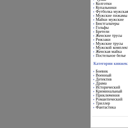
Колготки
Купальники
Футболка мужская
Мужские пижамы
Майки мужские
Бюстгальтеры
Гольфы
Бретели
Женские трусы
Рюкзаки
Мужские трусы
Мужской комплек
Женская майка
Постельное белье
Категории книжек
Боевик
Военный
Детектив
Драма
Исторический
Криминальный
Приключения
Романтический
Триллер
Фантастика