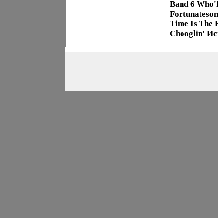
Band 6 Who'l
Fortunateson
Time Is The 
Chooglin' Ис