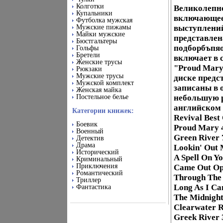
Колготки
Великолепно
Купальники
включающее 
Футболка мужская
Мужские пижамы
выступлений
Майки мужские
представлен
Бюстгальтеры
подборбъпяо
Гольфы
Бретели
включает в с
Женские трусы
"Proud Mary"
Рюкзаки
Мужские трусы
диске предс
Мужской комплект
записаны в 
Женская майка
Постельное белье
небольшую 
английском 
Категории книжек:
Revival Best
Боевик
Proud Mary 4
Военный
Green River 
Детектив
Драма
Lookin' Out 
Исторический
A Spell On Y
Криминальный
Приключения
Came Out Op 
Романтический
Through The 
Триллер
Long As I Ca
Фантастика
The Midnight
Clearwater R
Greek River 