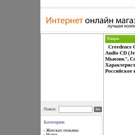
Товары
Creedence C
Audio CD (J
Мьюзик", Co
Характерист
Российское 
Категории:
Женские пижамы
Чулки