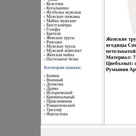
Колготки
Купальники
Футболка мужская
Мужские пижамы
Майки мужские
Бюстгальтеры
Гольфы
Бретели
Женские трусы
Женские тру
Рюкзаки
ягодицы Сп
Мужские трусы
Мужской комплект
петельчатой
Женская майка
Материал: 7
Постельное белье
Цвебъээыт: 
Категории книжек:
Румыния Арт
Боевик
Военный
Детектив
Драма
Исторический
Криминальный
Приключения
Романтический
Триллер
Фантастика