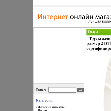
Товары
Трусы женск
размер 2 D1
сертифициро
Категории:
Женские пижамы
Чулки