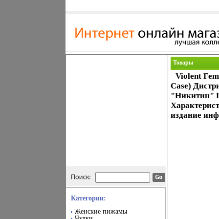
Товары
Violent Fe
Case) Дистр
"Никитин" 
Характерист
издание инф
Категории:
Женские пижамы
Чулки