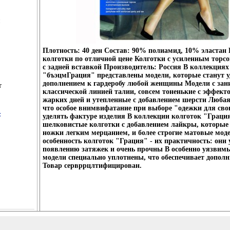
Плотность: 40 ден Состав: 90% полиамид, 10% эластан 
колготки по отличной цене Колготки с усиленным торсо
с задней вставкой Производитель: Россия В коллекциях
"бъэцмГрация" представлены модели, которые станут 
дополнением к гардеробу любой женщины Модели с зан
т
классической линией талии, совсем тоненькие с эффект
жарких дней и утепленные с добавлением шерсти Любая
что особое внимвифатание при выборе "одежки для сво
:
уделять фактуре изделия В коллекции колготок "Граци
шелковистые колготки с добавлением лайкры, которые
ножки легким мерцанием, и более строгие матовые мод
особенность колготок "Грация" - их практичность: они
появлению затяжек и очень прочны В особенно уязвимы
модели специально уплотнены, что обеспечивает допол
Товар сервррцлтифицирован.