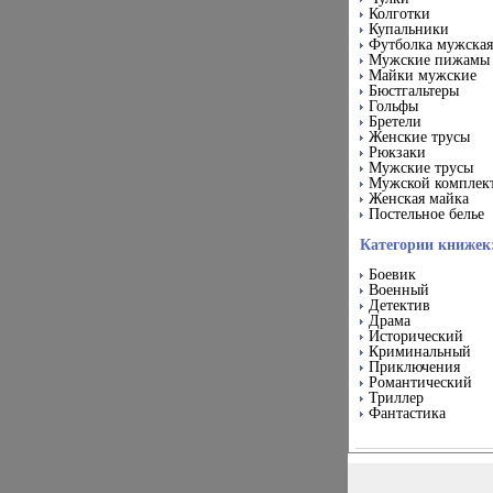
Колготки
Купальники
Футболка мужская
Мужские пижамы
Майки мужские
Бюстгальтеры
Гольфы
Бретели
Женские трусы
Рюкзаки
Мужские трусы
Мужской комплек
Женская майка
Постельное белье
Категории книжек
Боевик
Военный
Детектив
Драма
Исторический
Криминальный
Приключения
Романтический
Триллер
Фантастика