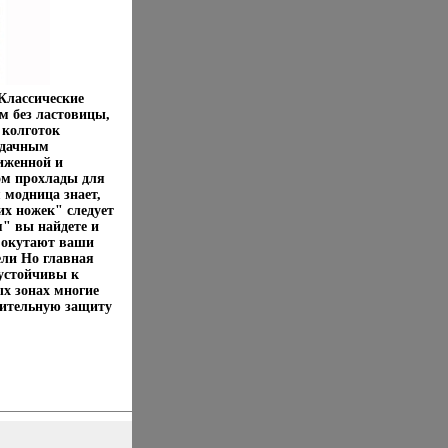
Классические
м без ластовицы,
 колготок
удачным
иженной и
ом прохлады для
 модница знает,
их ножек" следует
я" вы найдете и
 окутают ваши
ели Но главная
 устойчивы к
х зонах многие
нительную защиту