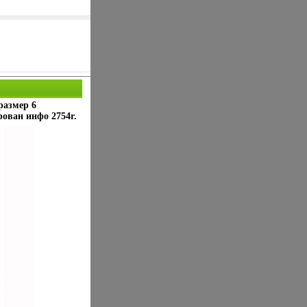
размер 6
ован инфо 2754r.