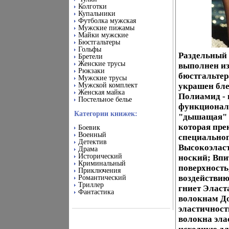
Колготки
Купальники
Футболка мужская
Мужские пижамы
Майки мужские
Бюстгальтеры
Гольфы
Раздельный 
Бретели
Женские трусы
выполнен из
Рюкзаки
бюстгальтер
Мужские трусы
Мужской комплект
украшен бл
Женская майка
Полиамид - 
Постельное белье
функционал
Категории книжек:
"дышащая" б
которая пре
Боевик
Военный
специальног
Детектив
Высокоэлас
Драма
Исторический
ноский; Впит
Криминальный
поверхность,
Приключения
воздействию
Романтический
Триллер
гниет Эласта
Фантастика
волокнам До
эластичност
волокна эла