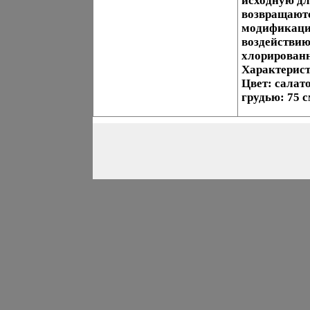
исходную дл
возвращаютс
модификации
воздействию
хлорированн
Характерист
Цвет: салат
грудью: 75 