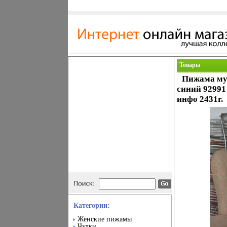
Товары
Пижама муж
синий 92991
инфо 2431r.
Категории:
Женские пижамы
Чулки