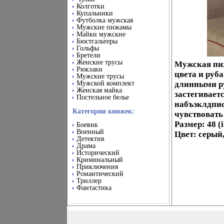
Колготки
Купальники
Футболка мужская
Мужские пижамы
Майки мужские
Бюстгальтеры
Гольфы
Бретели
Женские трусы
Мужская пиж
Рюкзаки
цвета и руб
Мужские трусы
Мужской комплект
длинными ру
Женская майка
застегивает
Постельное белье
набъэклдпис
Категории книжек:
чувствовать
Размер: 48 
Боевик
Военный
Цвет: серый
Детектив
Драма
Исторический
Криминальный
Приключения
Романтический
Триллер
Фантастика