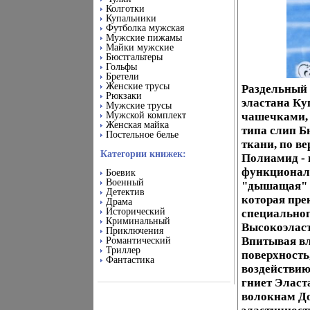
Колготки
Купальники
Футболка мужская
Мужские пижамы
Майки мужские
Бюстгальтеры
Гольфы
Бретели
Женские трусы
Раздельный
Рюкзаки
эластана Ку
Мужские трусы
Мужской комплект
чашечками, 
Женская майка
типа слип Б
Постельное белье
ткани, по в
Категории книжек:
Полиамид - 
функционал
Боевик
Военный
"дышащая" б
Детектив
которая пре
Драма
Исторический
специальног
Криминальный
Высокоэлас
Приключения
Впитывая вла
Романтический
Триллер
поверхность,
Фантастика
воздействию
гниет Эласта
волокнам До