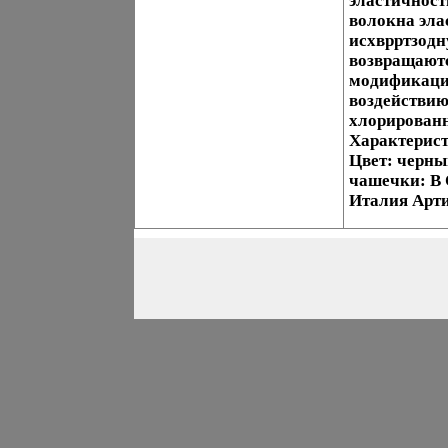
эластичност
волокна эла
исхврртзодн
возвращаютс
модификации
воздействию
хлорированн
Характерист
Цвет: черны
чашечки: B 
Италия Арти