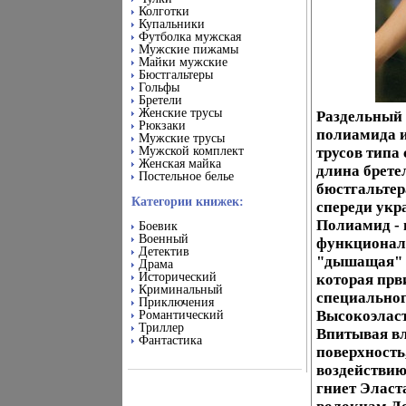
Колготки
Купальники
Футболка мужская
Мужские пижамы
Майки мужские
Бюстгальтеры
Гольфы
Бретели
Женские трусы
Раздельный 
Рюкзаки
полиамида и
Мужские трусы
Мужской комплект
трусов типа
Женская майка
длина брете
Постельное белье
бюстгальтер
Категории книжек:
спереди укр
Полиамид - 
Боевик
Военный
функционал
Детектив
"дышащая" б
Драма
Исторический
которая прв
Криминальный
специальног
Приключения
Высокоэлас
Романтический
Триллер
Впитывая вла
Фантастика
поверхность,
воздействию
гниет Эласта