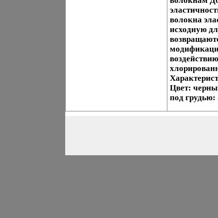
волокнам До
эластичност
волокна эла
исходную дл
возвращаютс
модификации
воздействию
хлорированн
Характерист
Цвет: черны
под грудью: