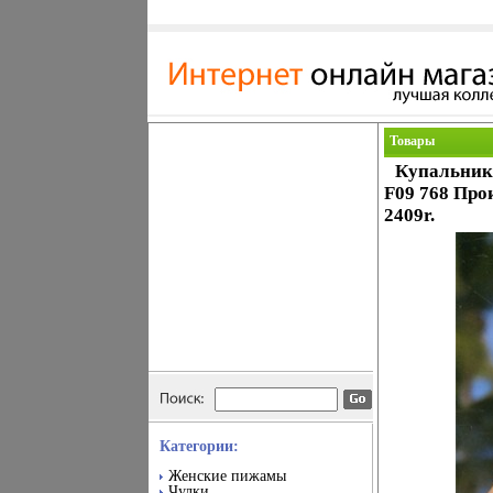
Товары
Купальник 
F09 768 Про
2409r.
Категории:
Женские пижамы
Чулки