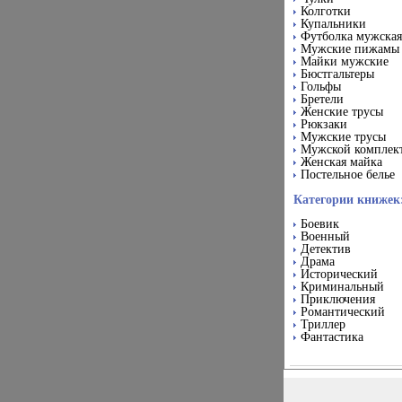
Колготки
Купальники
Футболка мужская
Мужские пижамы
Майки мужские
Бюстгальтеры
Гольфы
Бретели
Женские трусы
Рюкзаки
Мужские трусы
Мужской комплек
Женская майка
Постельное белье
Категории книжек
Боевик
Военный
Детектив
Драма
Исторический
Криминальный
Приключения
Романтический
Триллер
Фантастика