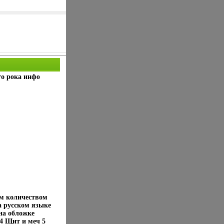
го рока инфо
им количеством
 русском языке
 на обложке
 4 Щит и меч 5