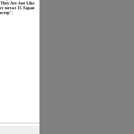
They Are Jast Like
уют метал 15 Таран
астер".