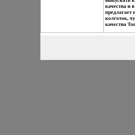
выпускать к
качества и 
предлагает 
колготок, ч
качества То