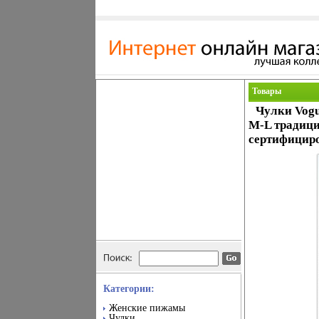
Товары
Чулки Vogu
M-L традици
сертифициро
Категории:
Женские пижамы
Чулки