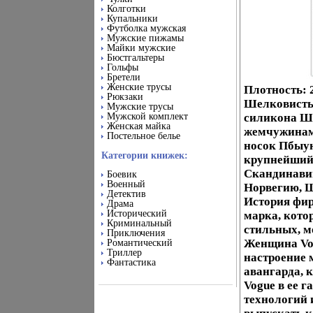
Колготки
Купальники
Футболка мужская
Мужские пижамы
Майки мужские
Бюстгальтеры
Гольфы
Бретели
Женские трусы
Плотность: 
Рюкзаки
Шелковистые
Мужские трусы
Мужской комплект
силикона Ши
Женская майка
жемчужинам
Постельное белье
носок Пбыую
Категории книжек:
крупнейший 
Скандинавии
Боевик
Военный
Норвегию, Ш
Детектив
История фир
Драма
Исторический
марка, кото
Криминальный
стильных, м
Приключения
Женщина Vog
Романтический
Триллер
настроение 
Фантастика
авангарда, 
Vogue в ее 
технологий 