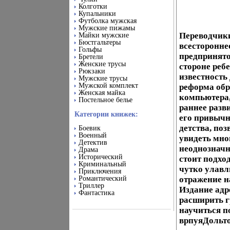
Колготки
Купальники
Футболка мужская
Мужские пижамы
Переводчики
Майки мужские
Бюстгальтеры
всесторонне
Гольфы
предпринято
Бретели
Женские трусы
стороне реб
Рюкзаки
известность
Мужские трусы
Мужской комплект
реформа обр
Женская майка
компьютера,
Постельное белье
раннее разви
Категории книжек:
его привычн
детства, по
Боевик
Военный
увидеть мно
Детектив
неоднозначн
Драма
Исторический
стоит подхо
Криминальный
чутко улавл
Приключения
Романтический
отражение н
Триллер
Издание адр
Фантастика
расширить г
научиться п
врпуяДольто 