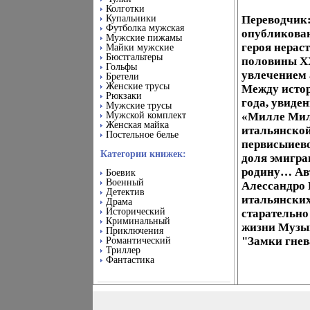
Колготки
Купальники
Переводчик:
Футболка мужская
опубликован
Мужские пижамы
героя нерас
Майки мужские
Бюстгальтеры
половины ХХ
Гольфы
увлечением 
Бретели
Женские трусы
Между истор
Рюкзаки
года, увиде
Мужские трусы
Мужской комплект
«Милле Миль
Женская майка
итальянской
Постельное белье
первисыиево
Категории книжек:
доля эмигра
родину… Авт
Боевик
Военный
Алессандро 
Детектив
итальянских
Драма
Исторический
старательно
Криминальный
жизни Музык
Приключения
"Замки гнева
Романтический
Триллер
Фантастика