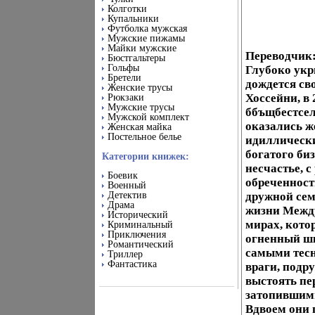
Колготки
Купальники
Футболка мужская
Мужские пижамы
Майки мужские
Переводчик:
Бюстгальтеры
Гольфы
Глубоко укр
Бретели
дождется св
Женские трусы
Хоссейни, в
Рюкзаки
Мужские трусы
ббъщбестсел
Мужской комплект
оказались ж
Женская майка
Постельное белье
идиллически
богатого биз
Категории книжек:
несчастье, 
Боевик
обреченност
Военный
Детектив
дружной сем
Драма
жизни Между
Исторический
мирах, кото
Криминальный
Приключения
огненный ш
Романтический
самыми тесн
Триллер
Фантастика
враги, подр
выстоять пе
затопившими
Вдвоем они 