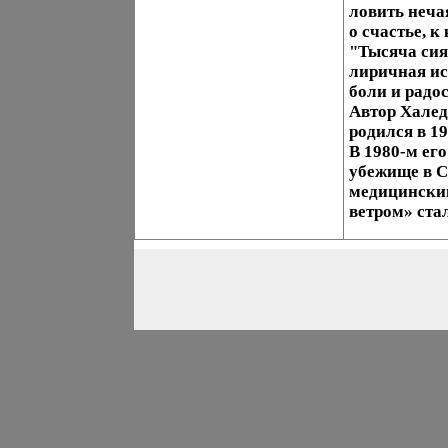
ловить неча
о счастье, 
"Тысяча сия
лиричная ис
боли и радо
Автор Халед
родился в 1
В 1980-м ег
убежище в С
медицински
ветром» ста