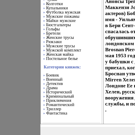
Анонсы Трей
Колготки
Маккензи Jo
Купальники
Футболка мужская
актеров) Боб
Мужские пижамы
имя - Уилья
Майки мужские
Бюстгальтеры
в Бери Сент
Гольфы
спасалась о
Бретели
обрушившихс
Женские трусы
Рюкзаки
лондонском 
Мужские трусы
Brosnan Pie
Мужской комплект
Женская майка
мая 1953 го
Постельное белье
у бабушки с
Категории книжек:
приехал, ко
Броснан утв
Боевик
Mirren Хеле
Военный
Детектив
Лондоне Ее 
Драма
Хелен, русс
Исторический
Криминальный
вооружения 
Приключения
службы, и п
Романтический
Триллер
.
Фантастика