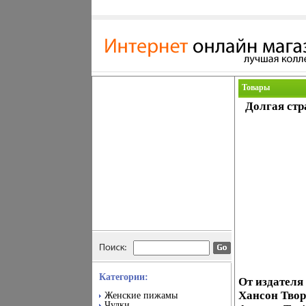
Товары
Долгая стр
Категории:
От издателя
Хансон Тво
Женские пижамы
Чулки