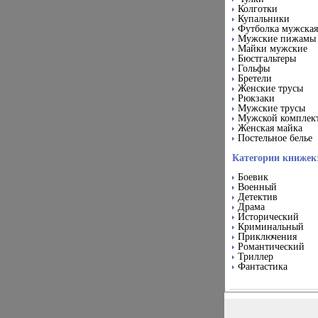
Колготки
Купальники
Футболка мужская
Мужские пижамы
Майки мужские
Бюстгальтеры
Гольфы
Бретели
Женские трусы
Рюкзаки
Мужские трусы
Мужской комплек
Женская майка
Постельное белье
Категории книжек
Боевик
Военный
Детектив
Драма
Исторический
Криминальный
Приключения
Романтический
Триллер
Фантастика