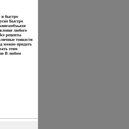
о и быстро
кусно Быстро
 книгамбъьахи
вление любого
Все рецепты
зличные тонкости
юд можно придать
вать этим
ию В любом