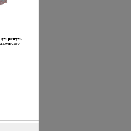
нум розеум,
Блаженство