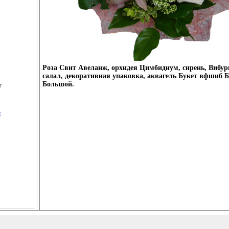
Роза Свит Авеланж, орхидея Цимбидиум, сирень, Вибур
салал, декоративная упаковка, аквагель Букет вфшиб 
Большой.
т
: