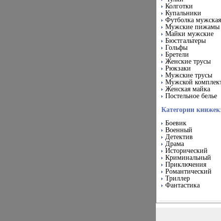
Колготки
Купальники
Футболка мужская
Мужские пижамы
Майки мужские
Бюстгальтеры
Гольфы
Бретели
Женские трусы
Рюкзаки
Мужские трусы
Мужской комплек
Женская майка
Постельное белье
Категории книжек
Боевик
Военный
Детектив
Драма
Исторический
Криминальный
Приключения
Романтический
Триллер
Фантастика