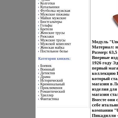
Колготки
Купальники
Футболка мужская
Мужские пижамы
Майки мужские
Бюстгальтеры
Гольфы
Бретели
Женские трусы
Рюкзаки
Мужские трусы
Модуль "Und
Мужской комплект
Материал: н
Женская майка
Постельное белье
Размер: 63,5
Впервые изд
Категории книжек:
1926 году Э
Боевик
первый мага
Военный
коллекцию П
Детектив
Драма
который ста
Исторический
магазин в Л
Криминальный
Приключения
изделия для
Романтический
магазин ста
Триллер
Фантастика
Вместе они 
себе италья
компании "U
Пикадилли –