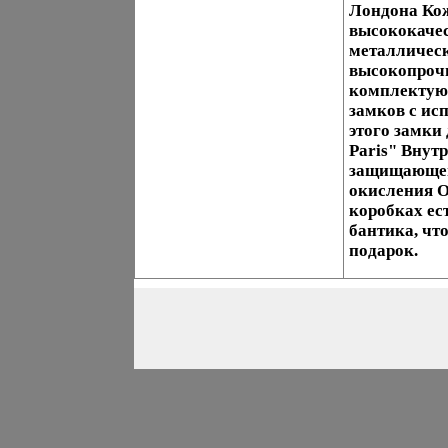
Лондона Кож
высококачес
металлическ
высокопроч
комплектую
замков с ис
этого замки
Paris" Внут
защищающей
окисления О
коробках ес
бантика, чт
подарок.