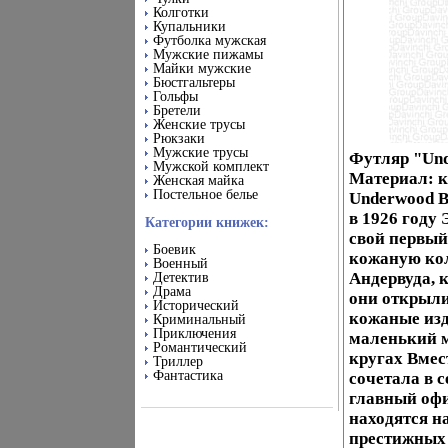
Колготки
Купальники
Футболка мужская
Мужские пижамы
Майки мужские
Бюстгальтеры
Гольфы
Бретели
Женские трусы
Рюкзаки
Мужские трусы
Футляр "Und
Мужской комплект
Материал: к
Женская майка
Постельное белье
Underwood В
в 1926 году
Категории книжек:
свой первый
Боевик
кожаную кол
Военный
Андервуда, 
Детектив
Драма
они открыли
Исторический
кожаные изд
Криминальный
Приключения
маленький м
Романтический
кругах Вмес
Триллер
Фантастика
сочетала в 
главный офи
находятся н
престижных