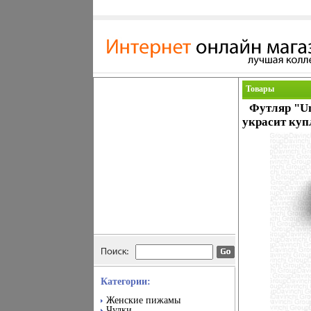
Товары
Футляр "Un
украсит куп
Категории:
Женские пижамы
Чулки