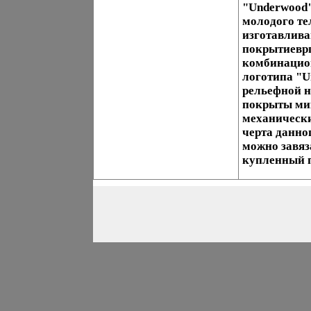
"Underwood"
молодого те
изготавлива
покрытиевр
комбинацион
логотипа "U
рельефной н
покрыты ми
механическ
черта данно
можно завяза
купленный п