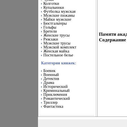
Колготки
Купальники
Футболка мужская
Мужские пижамы
Майки мужские
Бюстгальтеры
Гольфы
Бретели
Памяти ака
Женские трусы
Рюкзаки
Содержание 
Мужские трусы
Мужской комплект
Женская майка
Постельное белье
Категории книжек:
Боевик
Военный
Детектив
Драма
Исторический
Криминальный
Приключения
Романтический
Триллер
Фантастика