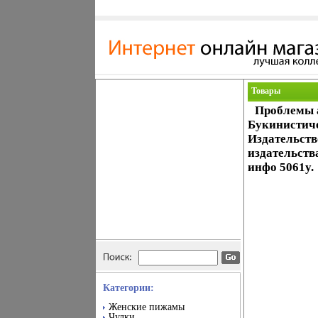
Товары
Проблемы 
Букинистиче
Издательств
издательства
инфо 5061y.
Категории:
Женские пижамы
Чулки