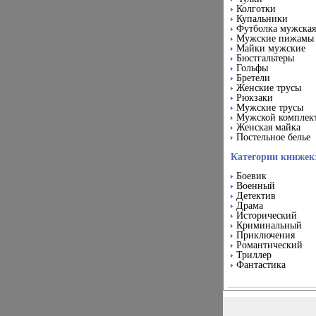
Колготки
Купальники
Футболка мужская
Мужские пижамы
Майки мужские
Бюстгальтеры
Гольфы
Бретели
Женские трусы
Рюкзаки
Мужские трусы
Мужской комплек
Женская майка
Постельное белье
Категории книжек
Боевик
Военный
Детектив
Драма
Исторический
Криминальный
Приключения
Романтический
Триллер
Фантастика