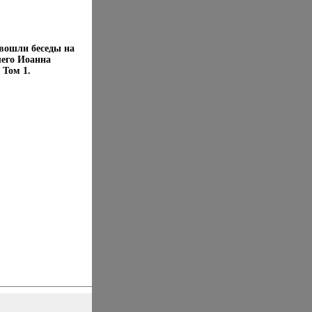
 вошли беседы на
шего Иоанна
 Том 1.