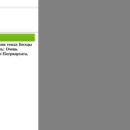
ьми томах Беседы
ть: Очень
о Патриархата,